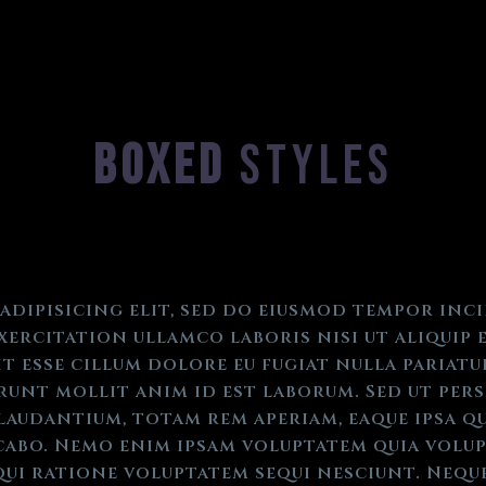
BOXED
STYLES
adipisicing elit, sed do eiusmod tempor inc
xercitation ullamco laboris nisi ut aliquip 
t esse cillum dolore eu fugiat nulla pariat
erunt mollit anim id est laborum. Sed ut pers
dantium, totam rem aperiam, eaque ipsa qua
cabo. Nemo enim ipsam voluptatem quia volupt
ui ratione voluptatem sequi nesciunt. Neque